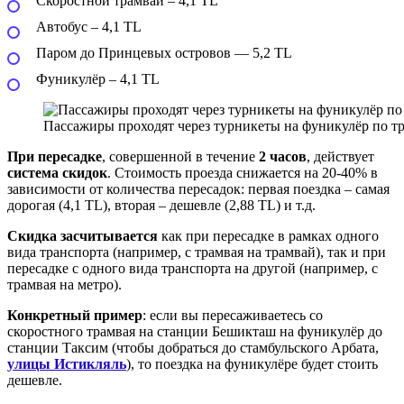
Скоростной трамвай – 4,1 TL
Автобус – 4,1 TL
Паром до Принцевых островов — 5,2 TL
Фуникулёр – 4,1 TL
Пассажиры проходят через турникеты на фуникулёр по тр
При пересадке
, совершенной в течение
2 часов
, действует
система скидок
. Стоимость проезда снижается на 20-40% в
зависимости от количества пересадок: первая поездка – самая
дорогая (4,1 TL), вторая – дешевле (2,88 TL) и т.д.
Скидка засчитывается
как при пересадке в рамках одного
вида транспорта (например, с трамвая на трамвай), так и при
пересадке с одного вида транспорта на другой (например, с
трамвая на метро).
Конкретный пример
: если вы пересаживаетесь со
скоростного трамвая на станции Бешикташ на фуникулёр до
станции Таксим (чтобы добраться до стамбульского Арбата,
улицы Истикляль
), то поездка на фуникулёре будет стоить
дешевле.