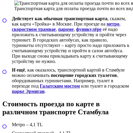
Транспортная карта для оплаты проезда почти во всех ви
Действует как обычная транспортная карта
, скажем,
как карта «Тройка» в Москве. При проезде на
метро
,
скоростном трамвае
,
пароме
,
фуникулёре
её надо
приложить к считывающему устройству и пройти через
турникет. В городских автобусах, как правило,
турникеты отсутствуют – карту просто надо приложить к
считывающему устройству и пройти в салон автобуса.
При выходе снова прикладывать карту к считывающему
устройству не нужно.
И ещё
, как оказалось, транспортной картой в Стамбуле
можно оплачивать
посещение городских туалетов
,
оборудованных турникетами. Например, туалет в
переходе под
Галатским мостом
или туалет в городском
парке Эрмиган
.
Стоимость проезда по карте в
различном транспорте Стамбула
Метро – 4,1 TL