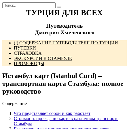
Перейти
Search
к
for:
ТУРЦИЯ ДЛЯ ВСЕХ
содержанию
Путеводитель
Дмитрия Хмелевского
(!) СОДЕРЖАНИЕ ПУТЕВОДИТЕЛЯ ПО ТУРЦИИ
ПУТЕВКИ
СТРАХОВКА
ЭКСКУРСИИ В СТАМБУЛЕ
ПРОМОКОДЫ
Истамбул карт (Istanbul Card) –
транспортная карта Стамбула: полное
руководство
Содержание
Что представляет собой и как работает
Стоимость проезда по карте в различном транспорте
Стамбула
Где купить и как пополнять транспортную карту