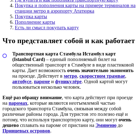
Покупка и пополнения карты на примере терминалов на
станции метро в аэропорту Ататюрка
Покупка карты
Пополнение карты
Есть ли смысл покупать карту
Что представляет собой и как работает
Транспортная карта Стамбула Истамбул карт
(Istanbul Card)
– единый пополняемый билет на
общественный транспорт в Стамбуле в виде пластиковой
карты. Дает возможность
очень значительно экономить
на проезде. Действует в
метро
,
скоростном трамвае
,
автобусе
,
пароме
и
фуникулёре
. Одной картой могут
пользоваться несколько человек.
Ещё раз обращу внимание
, что карта действует при проезде
на
паромах
, которые являются неотъемлемой частью
городского транспорта Стамбула, связывая между собой
различные районы города. Для туристов это полезно ещё и
потому, что используя транспортную карту, они могут
очень
дешево
сплавать на пароме от пристани на
Эминеню
до
Принцевых островов
.