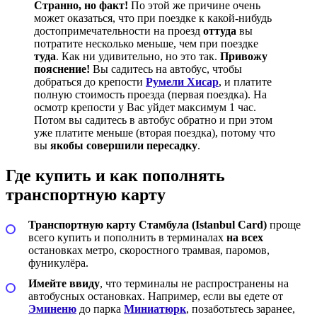
Странно, но факт!
По этой же причине очень
может оказаться, что при поездке к какой-нибудь
достопримечательности на проезд
оттуда
вы
потратите несколько меньше, чем при поездке
туда
. Как ни удивительно, но это так.
Привожу
пояснение!
Вы садитесь на автобус, чтобы
добраться до крепости
Румели Хисар
, и платите
полную стоимость проезда (первая поездка). На
осмотр крепости у Вас уйдет максимум 1 час.
Потом вы садитесь в автобус обратно и при этом
уже платите меньше (вторая поездка), потому что
вы
якобы совершили пересадку
.
Где купить и как пополнять
транспортную карту
Транспортную карту Стамбула (Istanbul Card)
проще
всего купить и пополнить в терминалах
на всех
остановках метро, скоростного трамвая, паромов,
фуникулёра.
Имейте ввиду
, что терминалы не распространены на
автобусных остановках. Например, если вы едете от
Эминеню
до парка
Миниатюрк
, позаботьтесь заранее,