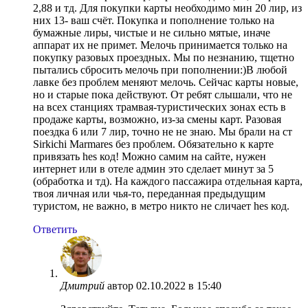
2,88 и тд. Для покупки карты необходимо мин 20 лир, из
них 13- ваш счёт. Покупка и пополнение только на
бумажные лиры, чистые и не сильно мятые, иначе
аппарат их не примет. Мелочь принимается только на
покупку разовых проездных. Мы по незнанию, тщетно
пытались сбросить мелочь при пополнении:)В любой
лавке без проблем меняют мелочь. Сейчас карты новые,
но и старые пока действуют. От ребят слышали, что не
на всех станциях трамвая-туристических зонах есть в
продаже карты, возможно, из-за смены карт. Разовая
поездка 6 или 7 лир, точно не не знаю. Мы брали на ст
Sirkichi Marmares без проблем. Обязательно к карте
привязать hes код! Можно самим на сайте, нужен
интернет или в отеле админ это сделает минут за 5
(обработка и тд). На каждого пассажира отдельная карта,
твоя личная или чья-то, переданная предыдущим
туристом, не важно, в метро никто не сличает hes код.
Ответить
Дмитрий
автор
02.10.2022 в 15:40